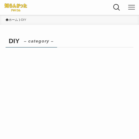
ホーム
DIY
DIY
– category –